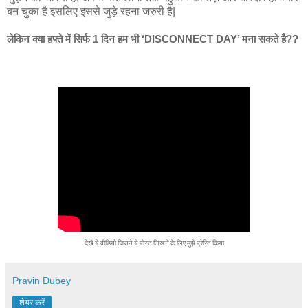
बन चुका है इसलिए इससे जुड़े रहना जरुरी है|
लेकिन क्या हफ्ते में सिर्फ 1 दिन हम भी ‘DISCONNECT DAY’ मना सकते है??
देखे
ये
वीडियो
जिसने
ये
पोस्ट
लिखने
के
लिए
मुझे
प्रेरित
किया
Pravin Dubey
शेयर करें