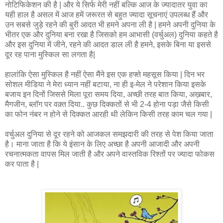
नोटिफिकेशन की है | और ये सिर्फ मेरी नहीं बल्कि आज के ज्यादातर युवा का
यही हाल है असल में आज
हमें
जरूरत
से
बहुत
ज्यादा
सूचनाएं
उपलब्ध
हैं
और
उन
सबसे
जुड़े
रहने
की
बुरी
आदत
भी
हमने
अपना
ली
है | हमने अपनी दुनिया के
भीतर एक और दुनिया बना रखा है जिसको हम आभासी (वर्चुअल) दुनिया कहते है
और इस दुनिया में जीने, रहने की आदत डाल ली है हमने, इसके बिना या इससे
दूर रह पाना मुस्किल सा लगता है|
हालांकि
ऐसा
मुस्किल
है
नहीं
ऐसा
मैंने
इस
एक
हफ्ते
महसूस
किया |
दिन
भर
सोशल
मीडिया
ने
मेरा
ध्यान
नहीं
बटाया
,
ना
ही
इ
-
मेल
ने
परेशान
किया
इसके
बजाय
इन
दिनों
जिससे
मिला
पूरा
समय
दिया
,
अच्छी
तरह
बात
किया
,
अख़बार
,
मैगजीन
,
ब्लॉग
पर
वक़्त
दिया
..
कुछ
दिक्कतों
से
भी
2-4
होना
पड़ा
जैसे
किसी
का
फोन
नंबर
न
होने
से
दिक्कत
आरही
थी लेकिन किसी तरह काम चल गया |
वर्चुअल
दुनिया
से
दूर
रहने
को
आजकल
समझदारी
की
तरह
से
पेश
किया
जाता
है।
माना
जाता
है
कि ये
इंसान
के
लिए
अच्छा
है अपनी
आजादी
और
अपनी
रचनात्मकता
वापस
मिल
जाती
है और अपने वास्तविक रिश्तों पर ज्यादा फोकस
कर पाता है |