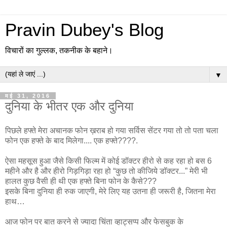
Pravin Dubey's Blog
विचारों का गुल्लक, तकनीक के बहाने।
▼
मई 31, 2016
दुनिया के भीतर एक और दुनिया
पिछले
हफ्ते
मेरा
अचानक
फोन
ख़राब
हो
गया
सर्विस
सेंटर
गया
तो
तो
पता
चला
फोन
एक
हफ्ते
के
बाद
मिलेगा
....
एक
हफ्ते
????.
ऐसा
महसूस
हुआ
जैसे
किसी
फिल्म
में
कोई
डॉक्टर
हीरो
से
कह
रहा
हो
बस
6
महीने
और
है
और
हीरो
गिड़गिड़ा
रहा
हो
“
कुछ
तो
कीजिये डॉक्टर.
..”
मेरी
भी
हालत
कुछ
वैसी
ही
थी
एक
हफ्ते
बिना
फोन
के
कैसे
???
इसके
बिना
दुनिया
ही
रुक
जाएगी
,
मेरे
लिए
यह
उतना
ही
जरूरी
है
,
जितना
मेरा
हाथ…
आज फोन पर बात करने से ज्यादा चिंता व्हाट्सप्प और फेसबुक के