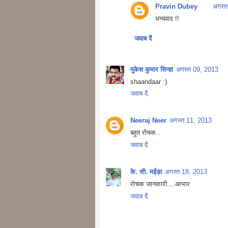
Pravin Dubey
अगस्त
धन्यवाद !!
जवाब दें
मुकेश कुमार सिन्हा
अगस्त 09, 2013
shaandaar :)
जवाब दें
Neeraj Neer
अगस्त 11, 2013
बहुत रोचक..
जवाब दें
के. सी. मईड़ा
अगस्त 18, 2013
रोचक जानकारी....आभार
जवाब दें