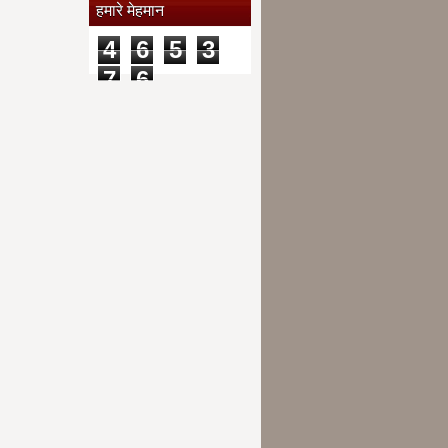
हमारे मेहमान
4
6
5
3
7
6