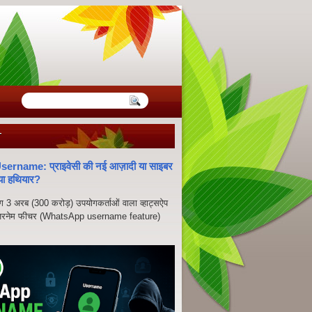
T
rname: प्राइवेसी की नई आज़ादी या साइबर
या हथियार?
भग 3 अरब (300 करोड़) उपयोगकर्ताओं वाला व्हाट्सऐप
ज़रनेम फीचर (WhatsApp username feature)