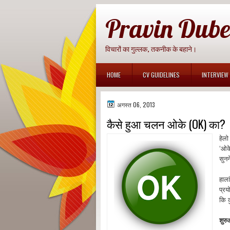
Pravin Dube
विचारों का गुल्लक, तकनीक के बहाने।
HOME
CV GUIDELINES
INTERVIEW 
अगस्त 06, 2013
कैसे हुआ चलन ओके (OK) का?
हेलो
‘ओके
सुनन
हाल
प्रय
कि 
शुर