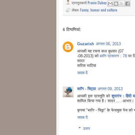
प्रस्तुतकर्ता
Pravin Dubey
लेबल:
Funny
,
humor and culture
6 टिप्‍पणियां:
Guzarish
अगस्त 06, 2013
आपकी यह रचना कल बुधवार (07
-08-2013) को
ब्लॉग प्रसारण : 78
पर ल
सादर
सरिता भाटिया
जवाब दें
ब्लॉग - चिट्ठा
अगस्त 09, 2013
आपकी इस प्रस्तुति को
शुभारंभ : हिंदी
शामिल किया गया है। सादर …. आभार।
कृपया "ब्लॉग - चिठ्ठा" के फेसबुक पेज को
जवाब दें
उत्तर