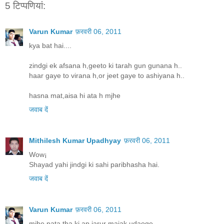
5 टिप्‍पणियां:
Varun Kumar
फ़रवरी 06, 2011
kya bat hai....
zindgi ek afsana h,geeto ki tarah gun gunana h..
haar gaye to virana h,or jeet gaye to ashiyana h..
hasna mat,aisa hi ata h mjhe
जवाब दें
Mithilesh Kumar Upadhyay
फ़रवरी 06, 2011
Wow¡
Shayad yahi jindgi ki sahi paribhasha hai.
जवाब दें
Varun Kumar
फ़रवरी 06, 2011
mjhe pata tha ki ap jarur majak udaoge