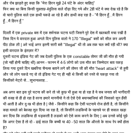
और रोब झाड़ते हुए कहा कि
"
मेरा हिरन मुझे
24
घंटे के अंदर चाहिए
|”
फिर क्या था बिना किसी पूछताछ
4
पुलिस वाले दौड़ा दिए गये और
2
ही घंटे मे क्या देख रहे है कि
वो चारो पुलिस वाले एक हाथी पकडे आ रहे है और हाथी कह रहा है
- "
मै हिरन हूँ
...
मै हिरन
हूँ
...
मै हिरन हूँ
.”
दिल्ली में एक
private
बस में एक शर्मनाक घटना घटी जिसने पुरे देश में खलबली मचा रखी है
जिस दिन ये वारदात हुआ अगले दिन पुलिस वालो ने
170 "Illegal"
बसों को सील कर अपनी
पीठ ठोक ली
|
अरे भाई अगर इतनी सारी बसे
"Illegal"
थी तो अब तक चल क्यों रही थी
?
क्या
इसी वारदात के इंतज़ार में
?
दूसरी घटना इंडिया गेट की जब देल्ली पुलिस के एक
constable
तोमर जी की मौत हो गयी
(
जो नहीं होनी चाहिए थी
)
आनन
-
फानन में
4-5
लोगो को उस मौत का जिम्मेदार बता पकड़
लिया गया दुसरे दिन खबरिया चैनल्स बताने लगे की तोमर जी की मौत “
heart attack"
से हुयी
और जो लोग पकडे गए वो तो इंडिया गेट गए ही नही थे किसी को रस्ते से पकड़ा गया तो
किसीको मेट्रो से
...
सुभानल्लाह
...
अब अगर बात इस पुरे घटना की करे तो जो कुछ भी हुआ या हो रहा है ये सब जनता की भागीदारी
की वजह से ही हो रहा है वरना हमारे माननीयो ने तो ऐसे ऐसे बयानबाजियां की जिसको सुन हँसी
भी आती है और दुःख भी होता है
|
जैसे
-
किसीने कहा कि ऐसी घटनाये रोज होती है
,
तो किसीने
कहा मामले को बेवजह तूल दिया जा रहा है
,
तो किसीने लडकियों के पहनावे पर ही सवाल खड़ा
कर दिया कि लडकिया ही भड़काती है लडको को ऐसे काम करने के लिए
|
अब उनसे कोई पूछे
कि अगर ऐसा है तो दो
-
ढाई साल कि बच्ची या
40 -
50
साल कि औरतो के साथ रेप क्यों होता
है
?