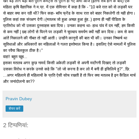
खैर बड़े लोग बड़ी बातें पुराने कमेंट्स तो पुराने हो गए अभी आज
(
इतना सब होने के बाद
)
एक
महिला कृषि वैज्ञानिक ने म
.
प्र
.
में एक सेमिनार में कहा है कि
- “10
बजे रात को वो लड़की घर
से बाहर क्या कर रही थी
?
फिर कहा
-
ब्वॉय फ्रेंड के साथ रात को बाहर निकलेगी तो यही होगा।
पुलिस कहां तक संरक्षण देगी।
(
मतलब जो हुआ अच्छा हुआ हुंह
..)
इतना ही नहीं पीडिता के
प्रतिरोध को भी उसका दुस्साहस बता दिया। उनका कहना था
-
हाथ पांव में दम नहीं
,
हम किसी
से कम नहीं
|
छह लोगों से घिरने पर लड़की ने चुपचाप समर्पण क्यों नहीं कर दिया। कम से कम
आंतें निकालने की नौबत तो नहीं आती। उन्होंने कानूनों की बात भी की। उनका निष्कर्ष था
सुविधाओं और अधिकारों का महिलाओं ने गलत इस्तेमाल किया है। इसलिए ऐसे मामलों में पुलिस
का रवैया बिलकुल ठीक है।
"
वाह
!!
बहुत खूब
...
इसका मतलब अगर कुछ नामर्द किसी अकेली लड़की से अपनी मर्दांगनी दिखाए तो लड़की
उसका विरोध न करके उनसे कहे कि
"
लो जो करना है कर लो मै बनी ही इसिलिये हु
?"..
छि
:
...
अगर महिलाये ही महिलायों के प्रति ऐसी सोच रखती है तो फिर क्या मतलब है इन कैंडिल मार्च
और जनांदोलनो का
??
Pravin Dubey
शेयर करें
2 टिप्‍पणियां: